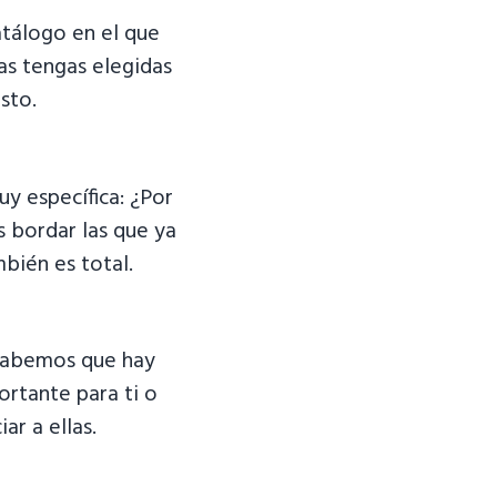
atálogo en el que
as tengas elegidas
sto.
uy específica: ¿Por
s bordar las que ya
mbién es total.
 Sabemos que hay
ortante para ti o
ar a ellas.