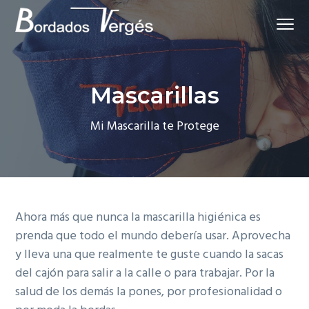
S
S
S
Menu
a
a
a
Empresa
Bordados Vergés
l
l
l
de
servicios
t
t
t
de
bordado
personalizado
a
a
a
en
Mascarillas
Asturias
r
r
r
a
a
a
Mi Mascarilla te Protege
l
l
l
a
c
p
n
o
i
a
n
e
v
t
d
Ahora más que nunca la mascarilla higiénica es
e
e
e
prenda que todo el mundo debería usar. Aprovecha
g
n
p
y lleva una que realmente te guste cuando la sacas
a
i
á
del cajón para salir a la calle o para trabajar. Por la
c
d
g
salud de los demás la pones, por profesionalidad o
i
o
i